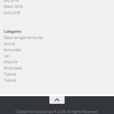
July 2019
March 2019
June 2018
Categories
Dasar Jaringan Komputer
Journal
Komunitas
Lari
MikroTik
Multimedia
Tutorial
Tutorial
Catatan Pemuda Jompo © 2026. All Rights Reserved.