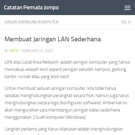
Catatan Pemuda Jompo
Skip to content
DASAR JARINGAN KOMPUTER
0
Membuat Jaringan LAN Sederhana
BY
RIFKI
·
FEBRUARY 5, 2020
LAN atau Local Area Network adalah jaringan komputer yang hanya
mencakup wilayah kecil seperti jaringan sekolah, kampus, gedung
kantor, rumah atau yang lebih kecil.
Untuk membuat sebuah jaringan komputer, kita tidak hanya
sebatas menghubungkan perangkat secara fisik, namun juga harus
menghubungkan secara logic (konfigurasi software). Artikel kali ini
akan menguraikan cara membangun jaringan kabel sederhana
menggunakan 2 buah komputer (Windows).
Langkah pertama yang harus dilakukan adalah menghubungkan