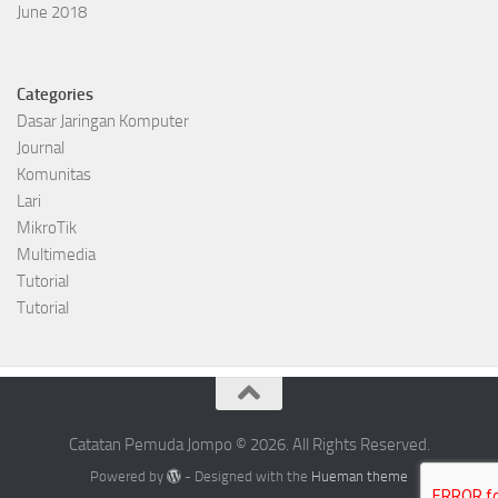
June 2018
Categories
Dasar Jaringan Komputer
Journal
Komunitas
Lari
MikroTik
Multimedia
Tutorial
Tutorial
Catatan Pemuda Jompo © 2026. All Rights Reserved.
Powered by
- Designed with the
Hueman theme